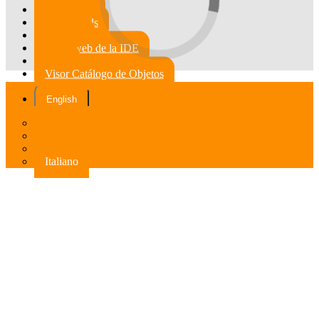
GeoStories
Dashboards
Featured
Ir a la web de la IDE
Visor
Visor Catálogo de Objetos
English
Deutsch
Español
Français
Italiano